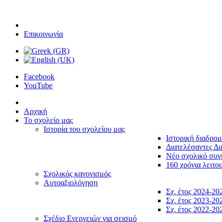
Επικοινωνία
Facebook
YouTube
Αρχική
Το σχολείο μας
Ιστορία του σχολείου μας
Ιστορική διαδρο
Διατελέσαντες Δι
Νέο σχολικό συ
160 χρόνια λειτο
Σχολικός κανονισμός
Αυτοαξιολόγηση
Σχ. έτος 2024-20
Σχ. έτος 2023-20
Σχ. έτος 2022-20
Σχέδιο Ενεργειών για σεισμό