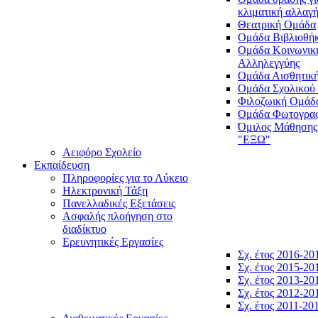
κλιματική αλλαγ
Θεατρική Ομάδα
Ομάδα Βιβλιοθή
Ομάδα Κοινωνικ
Αλληλεγγύης
Ομάδα Αισθητικ
Ομάδα Σχολικού
Φιλοζωική Ομάδ
Ομάδα Φωτογραφ
Όμιλος Μάθησης
"ΕΞΩ"
Αειφόρο Σχολείο
Εκπαίδευση
Πληροφορίες για το Λύκειο
Ηλεκτρονική Τάξη
Πανελλαδικές Εξετάσεις
Ασφαλής πλοήγηση στο
διαδίκτυο
Ερευνητικές Εργασίες
Σχ. έτος 2016-20
Σχ. έτος 2015-20
Σχ. έτος 2013-20
Σχ. έτος 2012-20
Σχ. έτος 2011-20