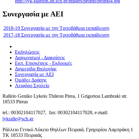
http://lyk-ralleion.att.sch.gr/images/promo/promo4.jpg
Συνεργασία με ΑΕΙ
2018-19 Συνεργασία με την Τριτοβάθμια εκπαίδευση
2017-18 Συνεργασία με την Τριτοβάθμια εκπαίδευση
Εκδηλώσεις
Διαγωνισμοί - Διακρίσεις
Εκπ. Επισκέψεις - Εκδρομές
Διημερίδα Βιολογίας
Συνεργασία με ΑΕΙ
Ομάδες Δράσης
Αειφόρο Σχολείο
Ralleio Geniko Lykeio Thileon Pirea, 1 Grigoriou Lambraki str.
18533 Pireas
tel.: 00302104117027, fax: 00302104117028, e-mail:
lykralle@sch.gr
Ράλλειο Γενικό Λύκειο Θηλέων Πειραιά, Γρηγορίου Λαμπράκη 1
ΤΚ 18533 Πειραιάς