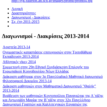
http://lyk-ralleion.att.sch.gr/images/promo/promo4.jpg
Αρχική
Δραστηριότητες
Διαγωνισμοί - Διακρίσεις
Σχ. έτη 2011-2015
Διαγωνισμοί - Διακρίσεις 2013-2014
Αριστεία 2013-14
Ονομαστικές καταστάσεις επιτυχουσών στην Τριτοβάθμια
Εκπαίδευση 2013-2014
Αθλητικές νίκες 2014
Συμμετοχή στην 29η Εθνική Συνδιάσκεψη Επιλογής του
Ευρωπαϊκού Κοινοβουλίου Νέων Ελλάδας
Διάκριση μαθήτριας στον 3ο Πανελλαδικό Μαθητικό διαγωνισμό
Φιλοσοφικού Δοκιμίου 2013-14
Διάκριση μαθητριών στον Μαθηματικό Διαγωνισμό "Θαλής"
2013-2014
Βράβευση των μαθητριών Κοντοπούλου Παναγιώτας της Α΄τάξης
και Αντωνιάδη Μαρίας της Β΄τάξης στον 32ο Πανελλήνιο
Διαγωνισμό Γραπτών και Καλλιτεχνικών Εργασιών της