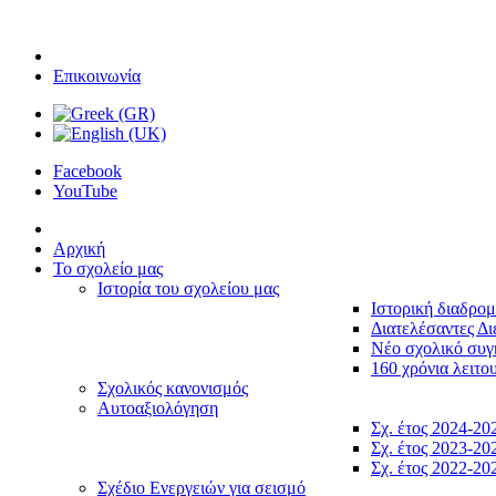
Επικοινωνία
Facebook
YouTube
Αρχική
Το σχολείο μας
Ιστορία του σχολείου μας
Ιστορική διαδρο
Διατελέσαντες Δι
Νέο σχολικό συ
160 χρόνια λειτο
Σχολικός κανονισμός
Αυτοαξιολόγηση
Σχ. έτος 2024-20
Σχ. έτος 2023-20
Σχ. έτος 2022-20
Σχέδιο Ενεργειών για σεισμό