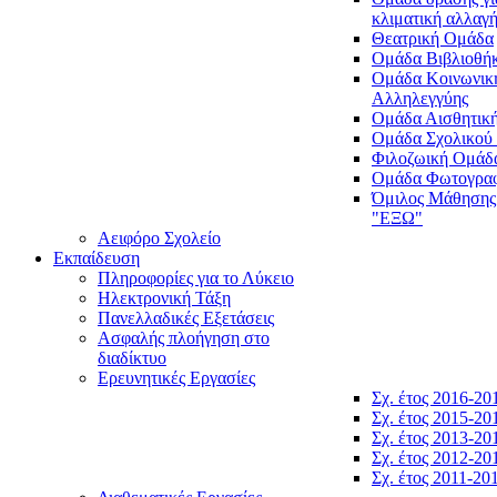
κλιματική αλλαγ
Θεατρική Ομάδα
Ομάδα Βιβλιοθή
Ομάδα Κοινωνικ
Αλληλεγγύης
Ομάδα Αισθητικ
Ομάδα Σχολικού
Φιλοζωική Ομάδ
Ομάδα Φωτογραφ
Όμιλος Μάθησης
"ΕΞΩ"
Αειφόρο Σχολείο
Εκπαίδευση
Πληροφορίες για το Λύκειο
Ηλεκτρονική Τάξη
Πανελλαδικές Εξετάσεις
Ασφαλής πλοήγηση στο
διαδίκτυο
Ερευνητικές Εργασίες
Σχ. έτος 2016-20
Σχ. έτος 2015-20
Σχ. έτος 2013-20
Σχ. έτος 2012-20
Σχ. έτος 2011-20