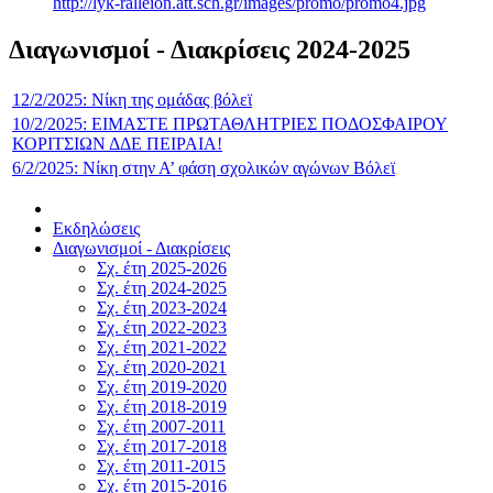
http://lyk-ralleion.att.sch.gr/images/promo/promo4.jpg
Διαγωνισμοί - Διακρίσεις 2024-2025
12/2/2025: Νίκη της ομάδας βόλεϊ
10/2/2025: ΕΙΜΑΣΤΕ ΠΡΩΤΑΘΛΗΤΡΙΕΣ ΠΟΔΟΣΦΑΙΡΟΥ
ΚΟΡΙΤΣΙΩΝ ΔΔΕ ΠΕΙΡΑΙΑ!
6/2/2025: Νίκη στην Α’ φάση σχολικών αγώνων Βόλεϊ
Εκδηλώσεις
Διαγωνισμοί - Διακρίσεις
Σχ. έτη 2025-2026
Σχ. έτη 2024-2025
Σχ. έτη 2023-2024
Σχ. έτη 2022-2023
Σχ. έτη 2021-2022
Σχ. έτη 2020-2021
Σχ. έτη 2019-2020
Σχ. έτη 2018-2019
Σχ. έτη 2007-2011
Σχ. έτη 2017-2018
Σχ. έτη 2011-2015
Σχ. έτη 2015-2016