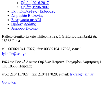
Σχ. έτη 2016-2017
Σχ. έτη 1998-2007
Εκπ. Επισκέψεις - Εκδρομές
Διημερίδα Βιολογίας
Συνεργασία με ΑΕΙ
Ομάδες Δράσης
Αειφόρο Σχολείο
Ralleio Geniko Lykeio Thileon Pirea, 1 Grigoriou Lambraki str.
18533 Pireas
tel.: 00302104117027, fax: 00302104117028, e-mail:
lykralle@sch.gr
Ράλλειο Γενικό Λύκειο Θηλέων Πειραιά, Γρηγορίου Λαμπράκη 1
ΤΚ 18533 Πειραιάς
τηλ.: 2104117027, fax: 2104117028, e-mail:
lykralle@sch.gr
Go to top