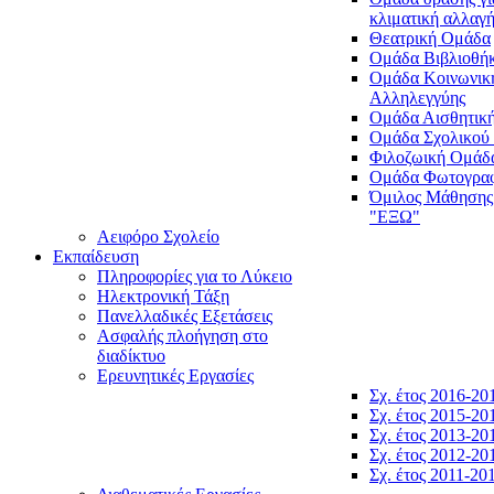
κλιματική αλλαγ
Θεατρική Ομάδα
Ομάδα Βιβλιοθή
Ομάδα Κοινωνικ
Αλληλεγγύης
Ομάδα Αισθητικ
Ομάδα Σχολικού
Φιλοζωική Ομάδ
Ομάδα Φωτογραφ
Όμιλος Μάθησης
"ΕΞΩ"
Αειφόρο Σχολείο
Εκπαίδευση
Πληροφορίες για το Λύκειο
Ηλεκτρονική Τάξη
Πανελλαδικές Εξετάσεις
Ασφαλής πλοήγηση στο
διαδίκτυο
Ερευνητικές Εργασίες
Σχ. έτος 2016-20
Σχ. έτος 2015-20
Σχ. έτος 2013-20
Σχ. έτος 2012-20
Σχ. έτος 2011-20