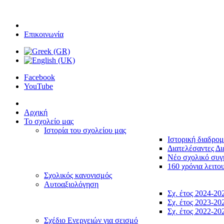
Επικοινωνία
Facebook
YouTube
Αρχική
Το σχολείο μας
Ιστορία του σχολείου μας
Ιστορική διαδρο
Διατελέσαντες Δι
Νέο σχολικό συ
160 χρόνια λειτο
Σχολικός κανονισμός
Αυτοαξιολόγηση
Σχ. έτος 2024-20
Σχ. έτος 2023-20
Σχ. έτος 2022-20
Σχέδιο Ενεργειών για σεισμό