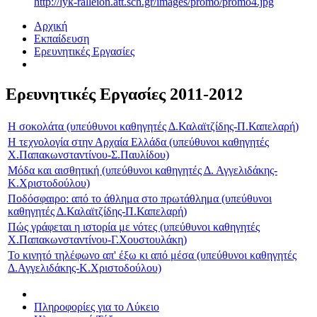
http://lyk-ralleion.att.sch.gr/images/promo/promo4.jpg
Αρχική
Εκπαίδευση
Ερευνητικές Εργασίες
Ερευνητικές Εργασίες 2011-2012
Η σοκολάτα (υπεύθυνοι καθηγητές Δ.Καλαϊτζίδης-Π.Καπελαρή)
Η τεχνολογία στην Αρχαία Ελλάδα (υπεύθυνοι καθηγητές
Χ.Παπακωνσταντίνου-Σ.Παυλίδου)
Μόδα και αισθητική (υπεύθυνοι καθηγητές Δ. Αγγελιδάκης-
Κ.Χριστοδούλου)
Ποδόσφαιρο: από το άθλημα στο πρωτάθλημα (υπεύθυνοι
καθηγητές Δ.Καλαϊτζίδης-Π.Καπελαρή)
Πώς γράφεται η ιστορία με νότες (υπεύθυνοι καθηγητές
Χ.Παπακωνσταντίνου-Γ.Χουστουλάκη)
Το κινητό τηλέφωνο απ' έξω κι από μέσα (υπεύθυνοι καθηγητές
Δ.Αγγελιδάκης-Κ.Χριστοδούλου)
Πληροφορίες για το Λύκειο