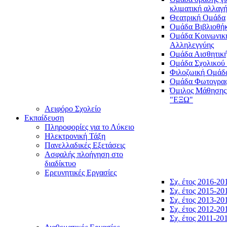
κλιματική αλλαγ
Θεατρική Ομάδα
Ομάδα Βιβλιοθή
Ομάδα Κοινωνικ
Αλληλεγγύης
Ομάδα Αισθητικ
Ομάδα Σχολικού
Φιλοζωική Ομάδ
Ομάδα Φωτογραφ
Όμιλος Μάθησης
"ΕΞΩ"
Αειφόρο Σχολείο
Εκπαίδευση
Πληροφορίες για το Λύκειο
Ηλεκτρονική Τάξη
Πανελλαδικές Εξετάσεις
Ασφαλής πλοήγηση στο
διαδίκτυο
Ερευνητικές Εργασίες
Σχ. έτος 2016-20
Σχ. έτος 2015-20
Σχ. έτος 2013-20
Σχ. έτος 2012-20
Σχ. έτος 2011-20