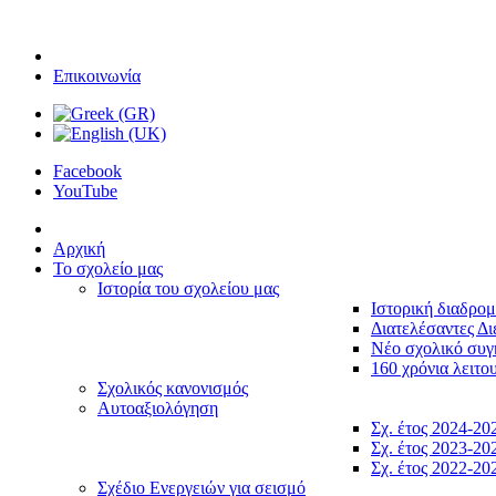
Επικοινωνία
Facebook
YouTube
Αρχική
Το σχολείο μας
Ιστορία του σχολείου μας
Ιστορική διαδρο
Διατελέσαντες Δι
Νέο σχολικό συ
160 χρόνια λειτο
Σχολικός κανονισμός
Αυτοαξιολόγηση
Σχ. έτος 2024-20
Σχ. έτος 2023-20
Σχ. έτος 2022-20
Σχέδιο Ενεργειών για σεισμό