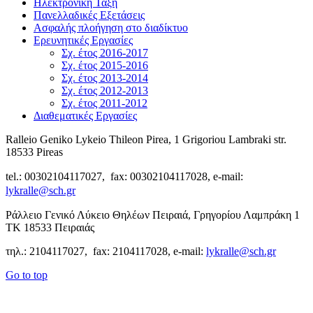
Ηλεκτρονική Τάξη
Πανελλαδικές Εξετάσεις
Ασφαλής πλοήγηση στο διαδίκτυο
Ερευνητικές Εργασίες
Σχ. έτος 2016-2017
Σχ. έτος 2015-2016
Σχ. έτος 2013-2014
Σχ. έτος 2012-2013
Σχ. έτος 2011-2012
Διαθεματικές Εργασίες
Ralleio Geniko Lykeio Thileon Pirea, 1 Grigoriou Lambraki str.
18533 Pireas
tel.: 00302104117027, fax: 00302104117028, e-mail:
lykralle@sch.gr
Ράλλειο Γενικό Λύκειο Θηλέων Πειραιά, Γρηγορίου Λαμπράκη 1
ΤΚ 18533 Πειραιάς
τηλ.: 2104117027, fax: 2104117028, e-mail:
lykralle@sch.gr
Go to top