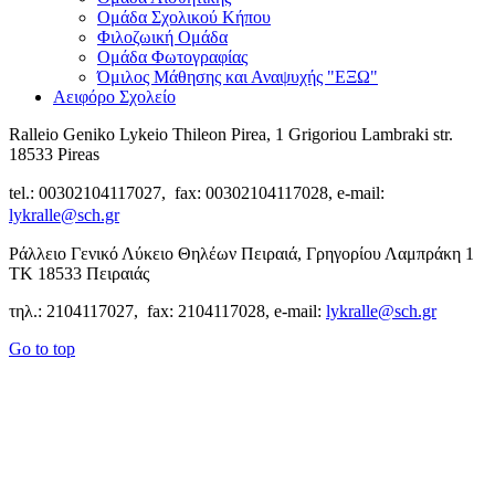
Ομάδα Σχολικού Κήπου
Φιλοζωική Ομάδα
Ομάδα Φωτογραφίας
Όμιλος Μάθησης και Αναψυχής "ΕΞΩ"
Αειφόρο Σχολείο
Ralleio Geniko Lykeio Thileon Pirea, 1 Grigoriou Lambraki str.
18533 Pireas
tel.: 00302104117027, fax: 00302104117028, e-mail:
lykralle@sch.gr
Ράλλειο Γενικό Λύκειο Θηλέων Πειραιά, Γρηγορίου Λαμπράκη 1
ΤΚ 18533 Πειραιάς
τηλ.: 2104117027, fax: 2104117028, e-mail:
lykralle@sch.gr
Go to top