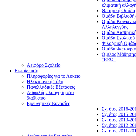
κλιματική αλλαγ
Θεατρική Ομάδα
Ομάδα Βιβλιοθή
Ομάδα Κοινωνικ
Αλληλεγγύης
Ομάδα Αισθητικ
Ομάδα Σχολικού
Φιλοζωική Ομάδ
Ομάδα Φωτογραφ
Όμιλος Μάθησης
"ΕΞΩ"
Αειφόρο Σχολείο
Εκπαίδευση
Πληροφορίες για το Λύκειο
Ηλεκτρονική Τάξη
Πανελλαδικές Εξετάσεις
Ασφαλής πλοήγηση στο
διαδίκτυο
Ερευνητικές Εργασίες
Σχ. έτος 2016-20
Σχ. έτος 2015-20
Σχ. έτος 2013-20
Σχ. έτος 2012-20
Σχ. έτος 2011-20