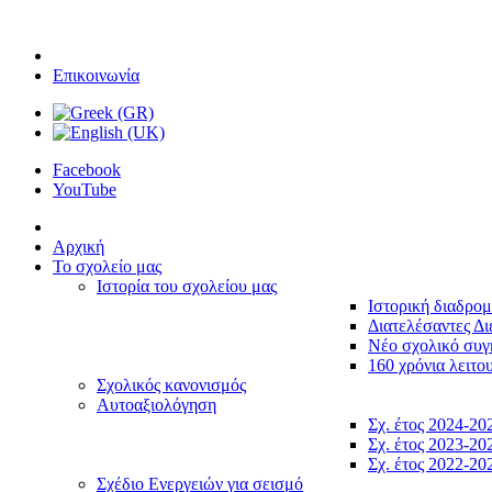
Επικοινωνία
Facebook
YouTube
Αρχική
Το σχολείο μας
Ιστορία του σχολείου μας
Ιστορική διαδρο
Διατελέσαντες Δι
Νέο σχολικό συ
160 χρόνια λειτο
Σχολικός κανονισμός
Αυτοαξιολόγηση
Σχ. έτος 2024-20
Σχ. έτος 2023-20
Σχ. έτος 2022-20
Σχέδιο Ενεργειών για σεισμό