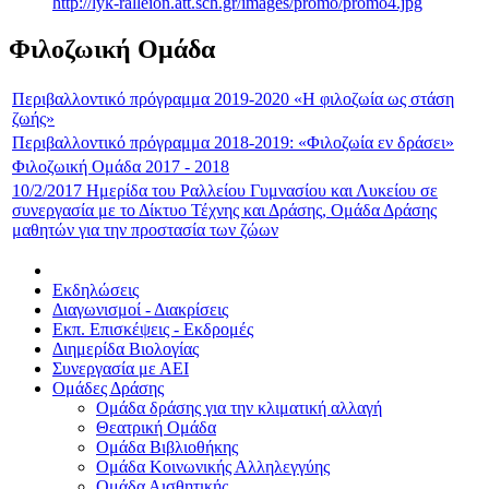
http://lyk-ralleion.att.sch.gr/images/promo/promo4.jpg
Φιλοζωική Ομάδα
Περιβαλλοντικό πρόγραμμα 2019-2020 «Η φιλοζωία ως στάση
ζωής»
Περιβαλλοντικό πρόγραμμα 2018-2019: «Φιλοζωία εν δράσει»
Φιλοζωική Ομάδα 2017 - 2018
10/2/2017 Ημερίδα του Ραλλείου Γυμνασίου και Λυκείου σε
συνεργασία με το Δίκτυο Τέχνης και Δράσης, Ομάδα Δράσης
μαθητών για την προστασία των ζώων
Εκδηλώσεις
Διαγωνισμοί - Διακρίσεις
Εκπ. Επισκέψεις - Εκδρομές
Διημερίδα Βιολογίας
Συνεργασία με ΑΕΙ
Ομάδες Δράσης
Ομάδα δράσης για την κλιματική αλλαγή
Θεατρική Ομάδα
Ομάδα Βιβλιοθήκης
Ομάδα Κοινωνικής Αλληλεγγύης
Ομάδα Αισθητικής