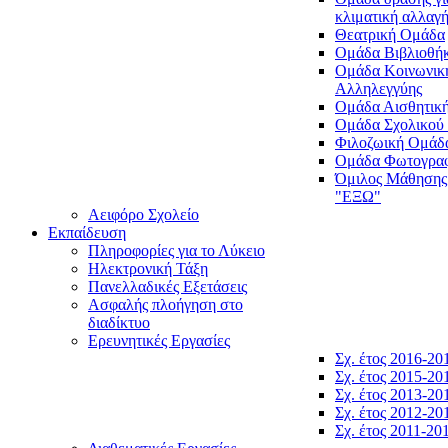
κλιματική αλλαγ
Θεατρική Ομάδα
Ομάδα Βιβλιοθή
Ομάδα Κοινωνικ
Αλληλεγγύης
Ομάδα Αισθητικ
Ομάδα Σχολικού
Φιλοζωική Ομάδ
Ομάδα Φωτογραφ
Όμιλος Μάθησης
"ΕΞΩ"
Αειφόρο Σχολείο
Εκπαίδευση
Πληροφορίες για το Λύκειο
Ηλεκτρονική Τάξη
Πανελλαδικές Εξετάσεις
Ασφαλής πλοήγηση στο
διαδίκτυο
Ερευνητικές Εργασίες
Σχ. έτος 2016-20
Σχ. έτος 2015-20
Σχ. έτος 2013-20
Σχ. έτος 2012-20
Σχ. έτος 2011-20