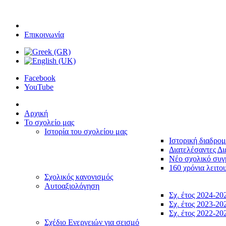
Επικοινωνία
Facebook
YouTube
Αρχική
Το σχολείο μας
Ιστορία του σχολείου μας
Ιστορική διαδρο
Διατελέσαντες Δι
Νέο σχολικό συ
160 χρόνια λειτο
Σχολικός κανονισμός
Αυτοαξιολόγηση
Σχ. έτος 2024-20
Σχ. έτος 2023-20
Σχ. έτος 2022-20
Σχέδιο Ενεργειών για σεισμό