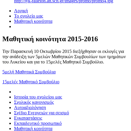
http://lyk-ralleion.att.sch.gr/images/promo/promo4.jpg
Αρχική
Το σχολείο μας
Μαθητική κοινότητα
Μαθητική κοινότητα 2015-2016
Την Παρασκευή 10 Οκτωβρίου 2015 διεξήχθησαν οι εκλογές για
την ανάδειξη των 5μελών Μαθητικών Συμβουλίων των τμημάτων
του Λυκείου και για το 15μελές Μαθητικό Συμβούλιο.
5μελή Μαθητικά Συμβούλια
15μελές Μαθητικό Συμβούλιο
Ιστορία του σχολείου μας
Σχολικός κανονισμός
Αυτοαξιολόγηση
Σχέδιο Ενεργειών για σεισμό
Εγκαταστάσεις
Εκπαιδευτικό προσωπικό
Μαθητική κοινότητα