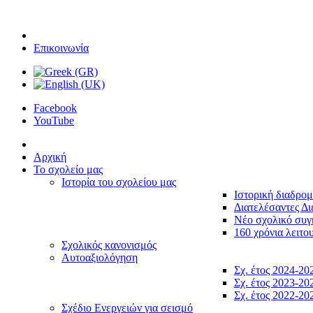
Επικοινωνία
Facebook
YouTube
Αρχική
Το σχολείο μας
Ιστορία του σχολείου μας
Ιστορική διαδρο
Διατελέσαντες Δι
Νέο σχολικό συ
160 χρόνια λειτο
Σχολικός κανονισμός
Αυτοαξιολόγηση
Σχ. έτος 2024-20
Σχ. έτος 2023-20
Σχ. έτος 2022-20
Σχέδιο Ενεργειών για σεισμό