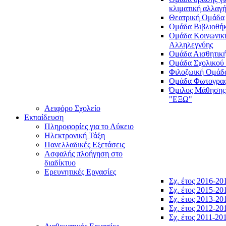
κλιματική αλλαγ
Θεατρική Ομάδα
Ομάδα Βιβλιοθή
Ομάδα Κοινωνικ
Αλληλεγγύης
Ομάδα Αισθητικ
Ομάδα Σχολικού
Φιλοζωική Ομάδ
Ομάδα Φωτογραφ
Όμιλος Μάθησης
"ΕΞΩ"
Αειφόρο Σχολείο
Εκπαίδευση
Πληροφορίες για το Λύκειο
Ηλεκτρονική Τάξη
Πανελλαδικές Εξετάσεις
Ασφαλής πλοήγηση στο
διαδίκτυο
Ερευνητικές Εργασίες
Σχ. έτος 2016-20
Σχ. έτος 2015-20
Σχ. έτος 2013-20
Σχ. έτος 2012-20
Σχ. έτος 2011-20