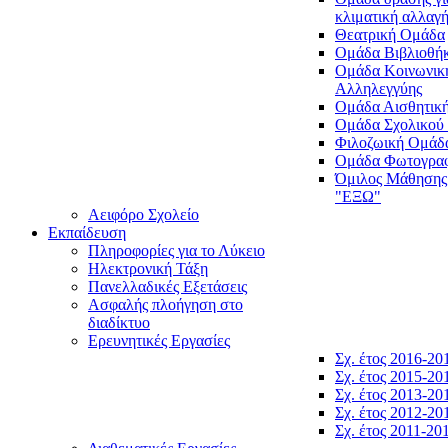
κλιματική αλλαγ
Θεατρική Ομάδα
Ομάδα Βιβλιοθή
Ομάδα Κοινωνικ
Αλληλεγγύης
Ομάδα Αισθητικ
Ομάδα Σχολικού
Φιλοζωική Ομάδ
Ομάδα Φωτογραφ
Όμιλος Μάθησης
"ΕΞΩ"
Αειφόρο Σχολείο
Εκπαίδευση
Πληροφορίες για το Λύκειο
Ηλεκτρονική Τάξη
Πανελλαδικές Εξετάσεις
Ασφαλής πλοήγηση στο
διαδίκτυο
Ερευνητικές Εργασίες
Σχ. έτος 2016-20
Σχ. έτος 2015-20
Σχ. έτος 2013-20
Σχ. έτος 2012-20
Σχ. έτος 2011-20