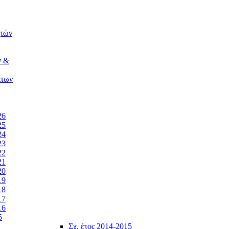
ητών
ν &
ίτων
26
25
24
23
22
21
20
19
18
17
16
5
Σχ. έτος 2014-2015