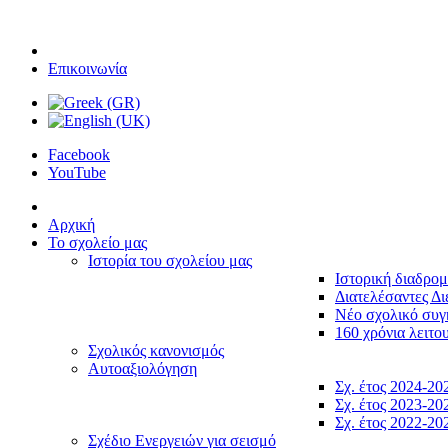
Επικοινωνία
Facebook
YouTube
Αρχική
Το σχολείο μας
Ιστορία του σχολείου μας
Ιστορική διαδρο
Διατελέσαντες Δι
Νέο σχολικό συ
160 χρόνια λειτο
Σχολικός κανονισμός
Αυτοαξιολόγηση
Σχ. έτος 2024-20
Σχ. έτος 2023-20
Σχ. έτος 2022-20
Σχέδιο Ενεργειών για σεισμό