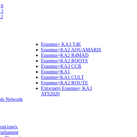
16
13
12
Erasmus+ KA3 T4E
Erasmus+KA2 AQUAMARIS
Εrasmus+KA2 R4MAD
Erasmus+KA2 ROOTS
Erasmus+KA2 CCR
Erasmus+KA1
Erasmus+KA1 CULT
Erasmus+KA2 ROUTE
Επέκταση Erasmus+ KA3
ATS2020
ols Network
νταλλαγές
arliament