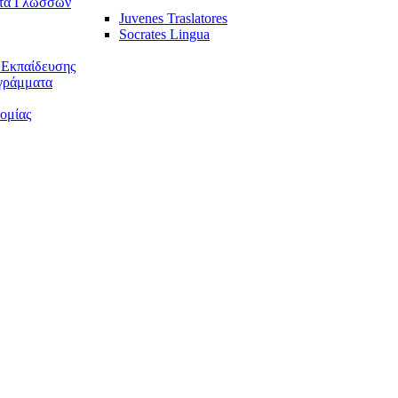
τα Γλωσσών
Juvenes Traslatores
Socrates Lingua
 Εκπαίδευσης
γράμματα
ομίας