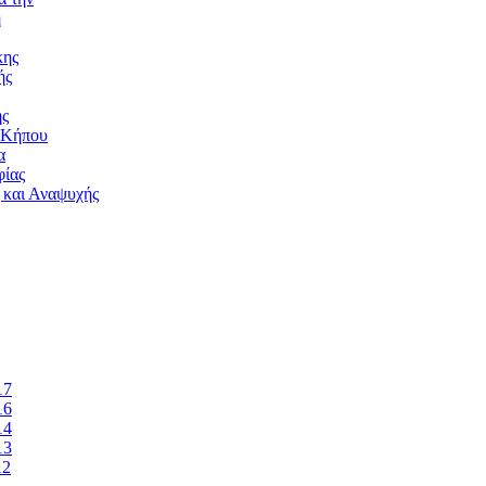
ή
κης
ής
ής
 Κήπου
α
ίας
 και Αναψυχής
17
16
14
13
12