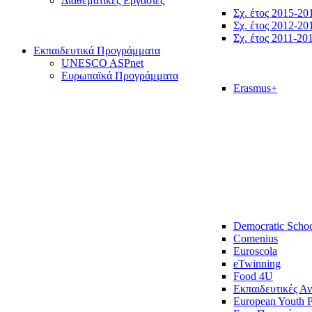
Διαθεματικές Εργασίες
Σχ. έτος 2015-20
Σχ. έτος 2012-20
Σχ. έτος 2011-20
Εκπαιδευτικά Προγράμματα
UNESCO ASPnet
Ευρωπαϊκά Προγράμματα
Erasmus+
Democratic Scho
Comenius
Euroscola
eTwinning
Food 4U
Εκπαιδευτικές Α
European Youth P