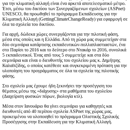
για την κλιματική αλλαγή είναι ένα αρκετά αποτελεσματικό μέτρο.
Έτσι, μέσω του δικτύου των Συνεργαζόμενων σχολείων (ASPnet)
UNESCO, θα προωθηθεί το πρόγραμμα Εκπαίδευσης για την
Κλιματική Αλλαγή (GettingClimateChangeReady) για εφαρμογή σε
όλα τα σχολεία του δικτύου.
Για αρχή, δώδεκα χώρες συνεργάζονται για την πιλοτική φάση,
μέσα στις οποίες και η Ελλάδα. Από τη χώρα μας συμμετείχαν στα
δύο σεμινάρια κατάρτισης εκπαιδευτικών-πολλαπλαστιαστών, ένα
στο Παρίσι το 2016 και το δεύτερο στο Ντακάρ το 2016, συνολικά
5 εκπαιδευτικοί. Ένας από τους 5 συμμετείχε και στα δύο
σεμινάρια και είναι ο διευθυντής του σχολείου μας κ. Δημήτρης
Καλαϊτζίδης, ο οποίος κατέθεσε και συγκεκριμένη πρόταση για την
υλοποίηση του προγράμματος σε όλα τα σχολεία της πιλοτικής
φάσης.
Στο σχολείο μας έχουμε ήδη ξεκινήσει την προσέγγιση του
θέματος μέσω της «διάχυσης» στα μαθήματα του σχολείου
(Διαχείριση φυσικών πόρων, βιολογία κτλ).
Μέσα στον Ιανουάριο θα γίνει σεμινάριο για καθηγητές και
διευθυντές από 40 περίπου σχολεία ASPnet της χώρας μας,
προκειμένου να υλοποιηθεί το πρόγραμμα Ολιστικής Σχολικής
Προσέγγισης στην Εκπαίδευση για την Κλιματική Αλλαγή.