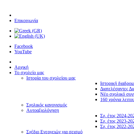
Επικοινωνία
Facebook
YouTube
Αρχική
Το σχολείο μας
Ιστορία του σχολείου μας
Ιστορική διαδρο
Διατελέσαντες Δι
Νέο σχολικό συ
160 χρόνια λειτο
Σχολικός κανονισμός
Αυτοαξιολόγηση
Σχ. έτος 2024-20
Σχ. έτος 2023-20
Σχ. έτος 2022-20
Σχέδιο Ενεργειών για σεισμό