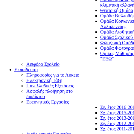
κλιματική αλλαγ
Θεατρική Ομάδα
Ομάδα Βιβλιοθή
Ομάδα Κοινωνικ
Αλληλεγγύης
Ομάδα Αισθητικ
Ομάδα Σχολικού
Φιλοζωική Ομάδ
Ομάδα Φωτογραφ
Όμιλος Μάθησης
"ΕΞΩ"
Αειφόρο Σχολείο
Εκπαίδευση
Πληροφορίες για το Λύκειο
Ηλεκτρονική Τάξη
Πανελλαδικές Εξετάσεις
Ασφαλής πλοήγηση στο
διαδίκτυο
Ερευνητικές Εργασίες
Σχ. έτος 2016-20
Σχ. έτος 2015-20
Σχ. έτος 2013-20
Σχ. έτος 2012-20
Σχ. έτος 2011-20