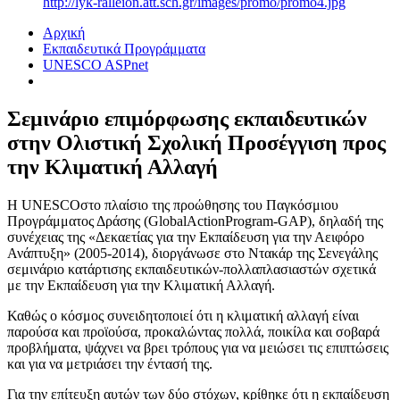
http://lyk-ralleion.att.sch.gr/images/promo/promo4.jpg
Αρχική
Εκπαιδευτικά Προγράμματα
UNESCO ASPnet
Σεμινάριο επιμόρφωσης εκπαιδευτικών
στην Ολιστική Σχολική Προσέγγιση προς
την Κλιματική Αλλαγή
Η UNESCOστο πλαίσιο της προώθησης του Παγκόσμιου
Προγράμματος Δράσης (GlobalActionProgram-GAP), δηλαδή της
συνέχειας της «Δεκαετίας για την Εκπαίδευση για την Αειφόρο
Ανάπτυξη» (2005-2014), διοργάνωσε στο Ντακάρ της Σενεγάλης
σεμινάριο κατάρτισης εκπαιδευτικών-πολλαπλασιαστών σχετικά
με την Εκπαίδευση για την Κλιματική Αλλαγή.
Καθώς ο κόσμος συνειδητοποιεί ότι η κλιματική αλλαγή είναι
παρούσα και προϊούσα, προκαλώντας πολλά, ποικίλα και σοβαρά
προβλήματα, ψάχνει να βρει τρόπους για να μειώσει τις επιπτώσεις
και για να μετριάσει την έντασή της.
Για την επίτευξη αυτών των δύο στόχων, κρίθηκε ότι η εκπαίδευση