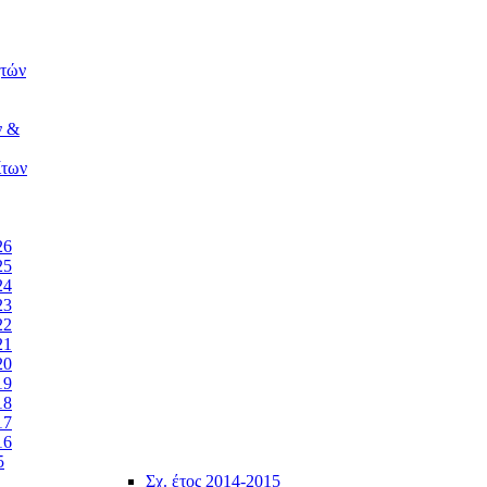
ητών
ν &
ίτων
26
25
24
23
22
21
20
19
18
17
16
5
Σχ. έτος 2014-2015