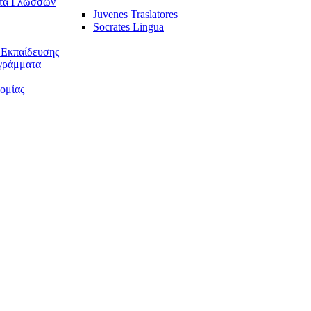
τα Γλωσσών
Juvenes Traslatores
Socrates Lingua
 Εκπαίδευσης
γράμματα
ομίας