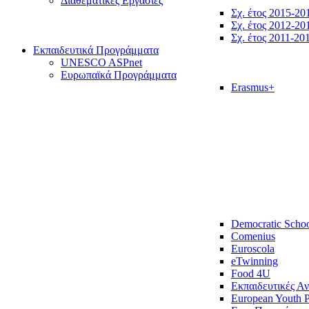
Διαθεματικές Εργασίες
Σχ. έτος 2015-20
Σχ. έτος 2012-20
Σχ. έτος 2011-20
Εκπαιδευτικά Προγράμματα
UNESCO ASPnet
Ευρωπαϊκά Προγράμματα
Erasmus+
Democratic Scho
Comenius
Euroscola
eTwinning
Food 4U
Εκπαιδευτικές Α
European Youth P