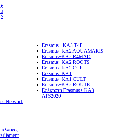
16
13
12
Erasmus+ KA3 T4E
Erasmus+KA2 AQUAMARIS
Εrasmus+KA2 R4MAD
Erasmus+KA2 ROOTS
Erasmus+KA2 CCR
Erasmus+KA1
Erasmus+KA1 CULT
Erasmus+KA2 ROUTE
Επέκταση Erasmus+ KA3
ATS2020
ols Network
νταλλαγές
arliament