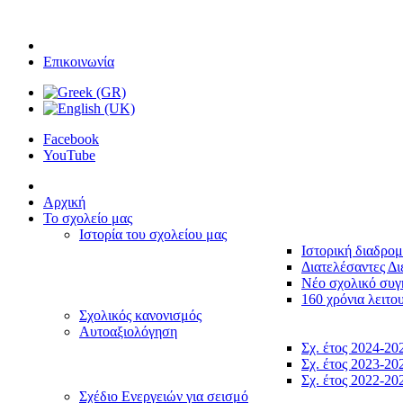
Επικοινωνία
Facebook
YouTube
Αρχική
Το σχολείο μας
Ιστορία του σχολείου μας
Ιστορική διαδρο
Διατελέσαντες Δι
Νέο σχολικό συ
160 χρόνια λειτο
Σχολικός κανονισμός
Αυτοαξιολόγηση
Σχ. έτος 2024-20
Σχ. έτος 2023-20
Σχ. έτος 2022-20
Σχέδιο Ενεργειών για σεισμό