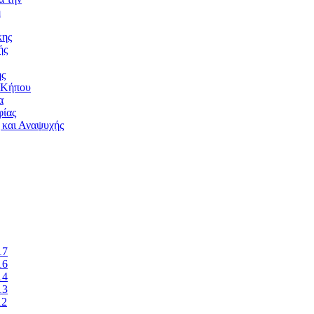
ή
κης
ής
ής
 Κήπου
α
ίας
 και Αναψυχής
17
16
14
13
12