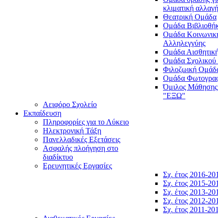
κλιματική αλλαγ
Θεατρική Ομάδα
Ομάδα Βιβλιοθή
Ομάδα Κοινωνικ
Αλληλεγγύης
Ομάδα Αισθητικ
Ομάδα Σχολικού
Φιλοζωική Ομάδ
Ομάδα Φωτογραφ
Όμιλος Μάθησης
"ΕΞΩ"
Αειφόρο Σχολείο
Εκπαίδευση
Πληροφορίες για το Λύκειο
Ηλεκτρονική Τάξη
Πανελλαδικές Εξετάσεις
Ασφαλής πλοήγηση στο
διαδίκτυο
Ερευνητικές Εργασίες
Σχ. έτος 2016-20
Σχ. έτος 2015-20
Σχ. έτος 2013-20
Σχ. έτος 2012-20
Σχ. έτος 2011-20