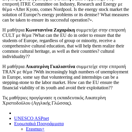
επιτροπή ΙΤRE Committee on Industry, Research and Energy με
θέμα «After Kyoto, comes Nordpool. Is the energy stock market the
solution of Europe?s energy problems or its demise? What measures
can be taken to ensure its successful operation?».
H μαθήτρια
Κωνσταντίνα Ζαχαράκη
συμμετείχε στην επιτροπή
CULT με θέμα ?What can the EU do in order to ensure that the
students of Europe, regardless of group or minority, receive a
comprehensive cultural education, that will help them realize their
common cultural heritage, as well as their countries? cultural
individuality??
H μαθήτρια
Αικατερίνη Γκαλιαντίνα
συμμετείχε στην επιτροπή
TRAN με θέμα ?With increasingly high numbers of unemployment
in Europe, some say that volunteering and internships can be a
stepping-stone to the labor market. How can the EU ensure the
financial viability of its youth and avoid their exploitation??
Τις μαθήτριες προγύμνασε η εκπαιδευτικός Αικατερίνη
Χριστοδούλου (Αγγλικής Γλώσσας).
UNESCO ASPnet
Ευρωπαϊκά Προγράμματα
Erasmus+