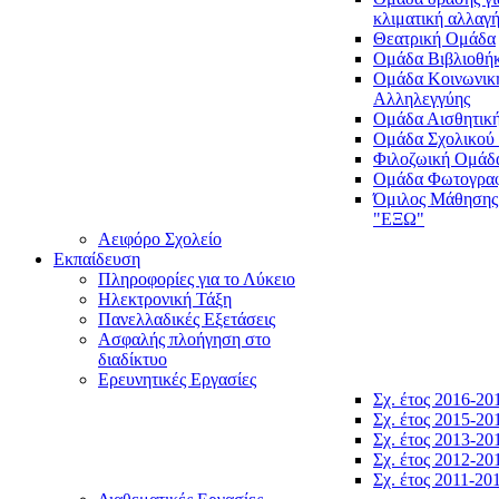
κλιματική αλλαγ
Θεατρική Ομάδα
Ομάδα Βιβλιοθή
Ομάδα Κοινωνικ
Αλληλεγγύης
Ομάδα Αισθητικ
Ομάδα Σχολικού
Φιλοζωική Ομάδ
Ομάδα Φωτογραφ
Όμιλος Μάθησης
"ΕΞΩ"
Αειφόρο Σχολείο
Εκπαίδευση
Πληροφορίες για το Λύκειο
Ηλεκτρονική Τάξη
Πανελλαδικές Εξετάσεις
Ασφαλής πλοήγηση στο
διαδίκτυο
Ερευνητικές Εργασίες
Σχ. έτος 2016-20
Σχ. έτος 2015-20
Σχ. έτος 2013-20
Σχ. έτος 2012-20
Σχ. έτος 2011-20