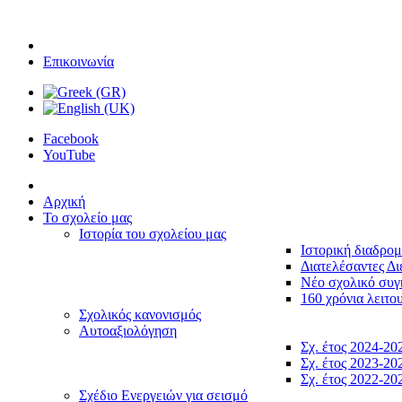
Επικοινωνία
Facebook
YouTube
Αρχική
Το σχολείο μας
Ιστορία του σχολείου μας
Ιστορική διαδρο
Διατελέσαντες Δι
Νέο σχολικό συ
160 χρόνια λειτο
Σχολικός κανονισμός
Αυτοαξιολόγηση
Σχ. έτος 2024-20
Σχ. έτος 2023-20
Σχ. έτος 2022-20
Σχέδιο Ενεργειών για σεισμό