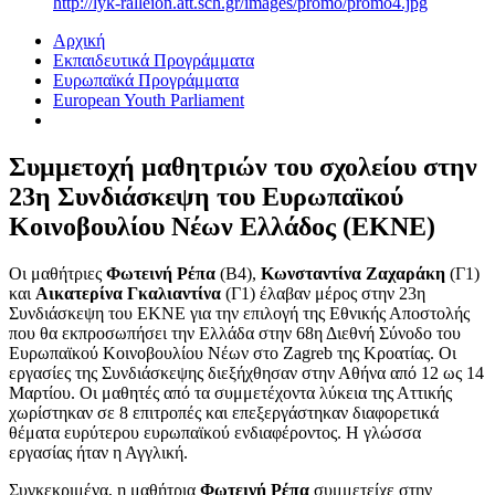
http://lyk-ralleion.att.sch.gr/images/promo/promo4.jpg
Αρχική
Εκπαιδευτικά Προγράμματα
Ευρωπαϊκά Προγράμματα
European Youth Parliament
Συμμετοχή μαθητριών του σχολείου στην
23η Συνδιάσκεψη του Ευρωπαϊκού
Κοινοβουλίου Νέων Ελλάδος (ΕΚΝΕ)
Οι μαθήτριες
Φωτεινή Ρέπα
(Β4),
Κωνσταντίνα Ζαχαράκη
(Γ1)
και
Αικατερίνα Γκαλιαντίνα
(Γ1) έλαβαν μέρος στην 23η
Συνδιάσκεψη του ΕΚΝΕ για την επιλογή της Εθνικής Αποστολής
που θα εκπροσωπήσει την Ελλάδα στην 68η Διεθνή Σύνοδο του
Ευρωπαϊκού Κοινοβουλίου Νέων στο Zagreb της Κροατίας. Οι
εργασίες της Συνδιάσκεψης διεξήχθησαν στην Αθήνα από 12 ως 14
Μαρτίου. Οι μαθητές από τα συμμετέχοντα λύκεια της Αττικής
χωρίστηκαν σε 8 επιτροπές και επεξεργάστηκαν διαφορετικά
θέματα ευρύτερου ευρωπαϊκού ενδιαφέροντος. Η γλώσσα
εργασίας ήταν η Αγγλική.
Συγκεκριμένα, η μαθήτρια
Φωτεινή Ρέπα
συμμετείχε στην