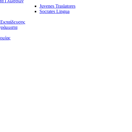
τα Γλωσσών
Juvenes Traslatores
Socrates Lingua
 Εκπαίδευσης
γράμματα
ομίας