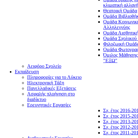
κλιματική αλλαγ
Θεατρική Ομάδα
Ομάδα Βιβλιοθή
Ομάδα Κοινωνικ
Αλληλεγγύης
Ομάδα Αισθητικ
Ομάδα Σχολικού
Φιλοζωική Ομάδ
Ομάδα Φωτογραφ
Όμιλος Μάθησης
"ΕΞΩ"
Αειφόρο Σχολείο
Εκπαίδευση
Πληροφορίες για το Λύκειο
Ηλεκτρονική Τάξη
Πανελλαδικές Εξετάσεις
Ασφαλής πλοήγηση στο
διαδίκτυο
Ερευνητικές Εργασίες
Σχ. έτος 2016-20
Σχ. έτος 2015-20
Σχ. έτος 2013-20
Σχ. έτος 2012-20
Σχ. έτος 2011-20