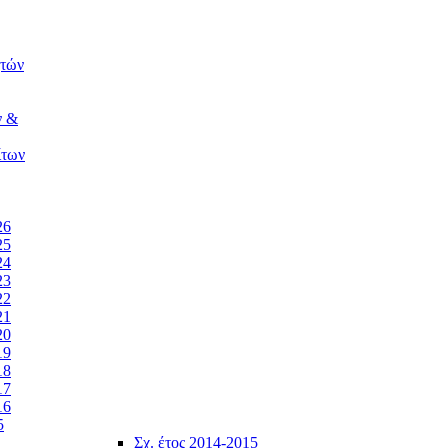
ητών
ν &
ίτων
26
25
24
23
22
21
20
19
18
17
16
5
Σχ. έτος 2014-2015