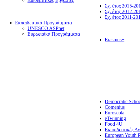
Διαθεματικές Εργασίες
Σχ. έτος 2015-20
Σχ. έτος 2012-20
Σχ. έτος 2011-20
Εκπαιδευτικά Προγράμματα
UNESCO ASPnet
Ευρωπαϊκά Προγράμματα
Erasmus+
Democratic Scho
Comenius
Euroscola
eTwinning
Food 4U
Εκπαιδευτικές Α
European Youth P