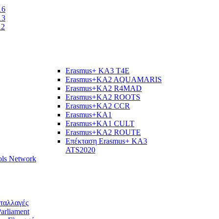
16
13
12
Erasmus+ KA3 T4E
Erasmus+KA2 AQUAMARIS
Εrasmus+KA2 R4MAD
Erasmus+KA2 ROOTS
Erasmus+KA2 CCR
Erasmus+KA1
Erasmus+KA1 CULT
Erasmus+KA2 ROUTE
Επέκταση Erasmus+ KA3
ATS2020
ols Network
νταλλαγές
arliament