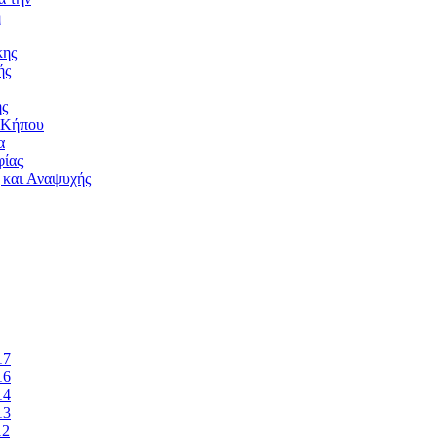
ή
κης
ής
ής
 Κήπου
α
ίας
 και Αναψυχής
17
16
14
13
12