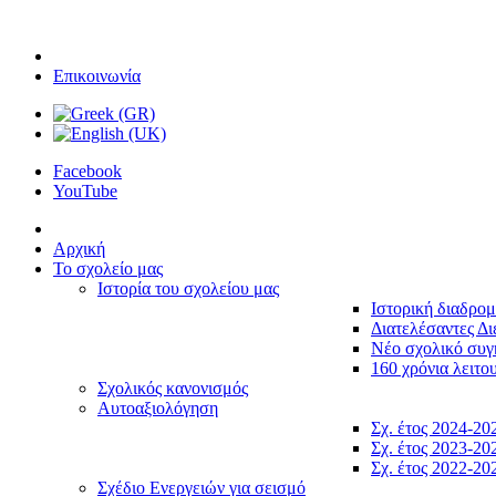
Επικοινωνία
Facebook
YouTube
Αρχική
Το σχολείο μας
Ιστορία του σχολείου μας
Ιστορική διαδρο
Διατελέσαντες Δι
Νέο σχολικό συ
160 χρόνια λειτο
Σχολικός κανονισμός
Αυτοαξιολόγηση
Σχ. έτος 2024-20
Σχ. έτος 2023-20
Σχ. έτος 2022-20
Σχέδιο Ενεργειών για σεισμό