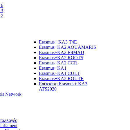
16
13
12
Erasmus+ KA3 T4E
Erasmus+KA2 AQUAMARIS
Εrasmus+KA2 R4MAD
Erasmus+KA2 ROOTS
Erasmus+KA2 CCR
Erasmus+KA1
Erasmus+KA1 CULT
Erasmus+KA2 ROUTE
Επέκταση Erasmus+ KA3
ATS2020
ols Network
νταλλαγές
arliament