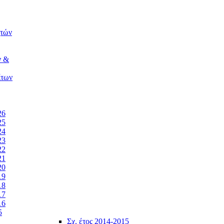
ητών
ν &
ίτων
26
25
24
23
22
21
20
19
18
17
16
5
Σχ. έτος 2014-2015