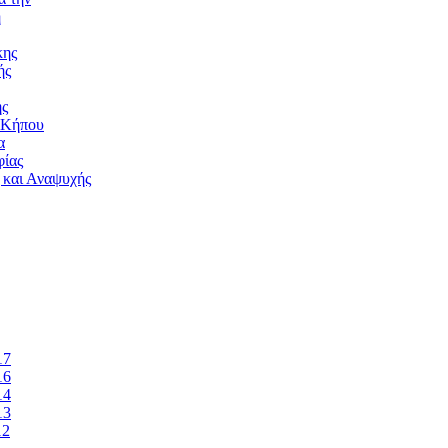
ή
κης
ής
ής
 Κήπου
α
ίας
 και Αναψυχής
17
16
14
13
12