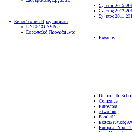
Διαθεματικές Εργασίες
Σχ. έτος 2015-20
Σχ. έτος 2012-20
Σχ. έτος 2011-20
Εκπαιδευτικά Προγράμματα
UNESCO ASPnet
Ευρωπαϊκά Προγράμματα
Erasmus+
Democratic Scho
Comenius
Euroscola
eTwinning
Food 4U
Εκπαιδευτικές Α
European Youth P