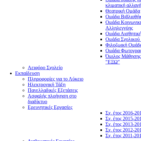
κλιματική αλλαγ
Θεατρική Ομάδα
Ομάδα Βιβλιοθή
Ομάδα Κοινωνικ
Αλληλεγγύης
Ομάδα Αισθητικ
Ομάδα Σχολικού
Φιλοζωική Ομάδ
Ομάδα Φωτογραφ
Όμιλος Μάθησης
"ΕΞΩ"
Αειφόρο Σχολείο
Εκπαίδευση
Πληροφορίες για το Λύκειο
Ηλεκτρονική Τάξη
Πανελλαδικές Εξετάσεις
Ασφαλής πλοήγηση στο
διαδίκτυο
Ερευνητικές Εργασίες
Σχ. έτος 2016-20
Σχ. έτος 2015-20
Σχ. έτος 2013-20
Σχ. έτος 2012-20
Σχ. έτος 2011-20