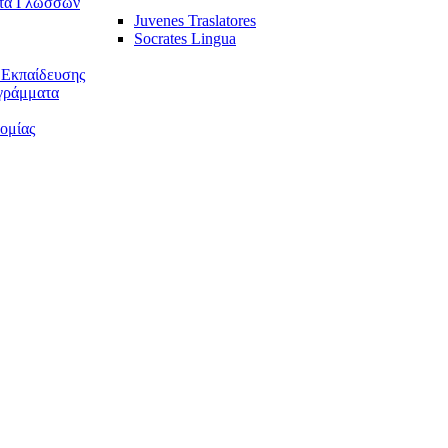
τα Γλωσσών
Juvenes Traslatores
Socrates Lingua
 Εκπαίδευσης
γράμματα
ομίας