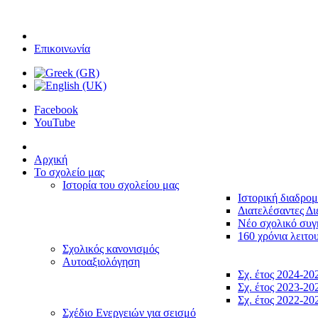
Επικοινωνία
Facebook
YouTube
Αρχική
Το σχολείο μας
Ιστορία του σχολείου μας
Ιστορική διαδρο
Διατελέσαντες Δι
Νέο σχολικό συ
160 χρόνια λειτο
Σχολικός κανονισμός
Αυτοαξιολόγηση
Σχ. έτος 2024-20
Σχ. έτος 2023-20
Σχ. έτος 2022-20
Σχέδιο Ενεργειών για σεισμό