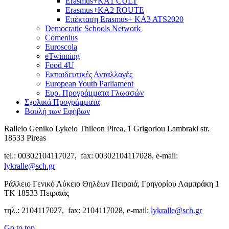
Erasmus+KA1 CULT
Erasmus+KA2 ROUTE
Επέκταση Erasmus+ KA3 ATS2020
Democratic Schools Network
Comenius
Euroscola
eTwinning
Food 4U
Εκπαιδευτικές Ανταλλαγές
European Youth Parliament
Ευρ. Προγράμματα Γλωσσών
Σχολικά Προγράμματα
Βουλή των Εφήβων
Ralleio Geniko Lykeio Thileon Pirea, 1 Grigoriou Lambraki str.
18533 Pireas
tel.: 00302104117027, fax: 00302104117028, e-mail:
lykralle@sch.gr
Ράλλειο Γενικό Λύκειο Θηλέων Πειραιά, Γρηγορίου Λαμπράκη 1
ΤΚ 18533 Πειραιάς
τηλ.: 2104117027, fax: 2104117028, e-mail:
lykralle@sch.gr
Go to top