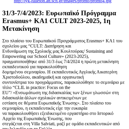
http://lyk-ralleion.att.sch.gr/images/promo/promo4.jpg
31/3-7/4/2023: Ευρωπαϊκό Πρόγραμμα
Erasmus+ KA1 CULT 2023-2025, 1η
Μετακίνηση
Στο πλαίσιο του Ευρωπαϊκού Προγράμματος Erasmus+ KA1 του
σχολείου μας “CULT: Διατήρηση και
Ενδυνάμωση της Σχολικής μας Κουλτούρας/ Sustaining and
Empowering our School Culture» (2023-2025),
πραγματοποιήθηκε από 31/3 έως 7/4/2024 η πρώτη μετακίνηση
εκπαιδευτικού για παρακολούθηση
δομημένου σεμιναρίου. Η εκπαιδευτικός Αγγλικής Αικατερίνη
Χριστοδούλου, ακαδημαϊκή και οργανωτική
συντονίστρια του προγράμματος, παρακολούθησε το σεμινάριο με
τίτλο “CLIL in practice: Focus on the
EU”/ «Ενσωμάτωση της διδασκαλίας των ξένων γλωσσών στη
διδασκαλία άλλων σχολικών αντικειμένων με
εστίαση σε θέματα Ευρωπαϊκής Ένωσης». Στο πλαίσιο του
σεμιναρίου, η εκπαιδευτικός είχε την ευκαιρία
να παρακολουθήσει εξειδικευμένο εργαστήριο στο Ιστορικό
Αρχείο της Ευρωπαϊκής Ένωσης, που
στεγάζεται στη Villa Salviati, μαζί με ομάδα εκπαιδευτικών από
την Ιρλανδία και τη Γαλλία.