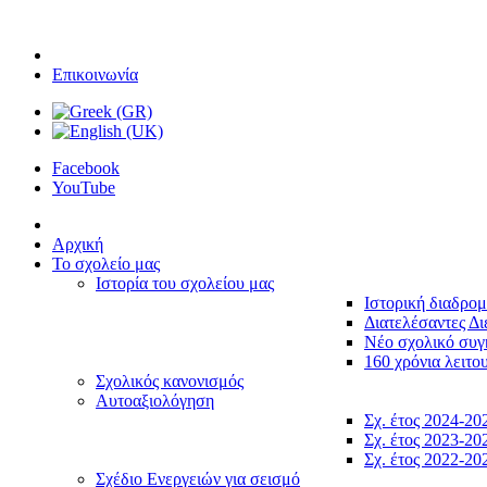
Επικοινωνία
Facebook
YouTube
Αρχική
Το σχολείο μας
Ιστορία του σχολείου μας
Ιστορική διαδρο
Διατελέσαντες Δι
Νέο σχολικό συ
160 χρόνια λειτο
Σχολικός κανονισμός
Αυτοαξιολόγηση
Σχ. έτος 2024-20
Σχ. έτος 2023-20
Σχ. έτος 2022-20
Σχέδιο Ενεργειών για σεισμό