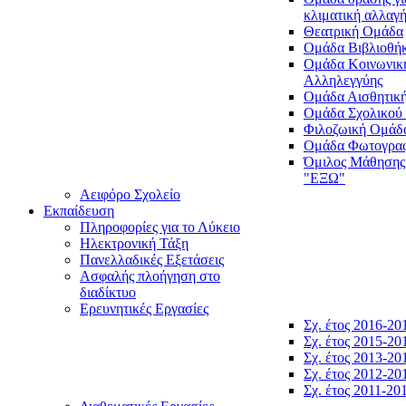
κλιματική αλλαγ
Θεατρική Ομάδα
Ομάδα Βιβλιοθή
Ομάδα Κοινωνικ
Αλληλεγγύης
Ομάδα Αισθητικ
Ομάδα Σχολικού
Φιλοζωική Ομάδ
Ομάδα Φωτογραφ
Όμιλος Μάθησης
"ΕΞΩ"
Αειφόρο Σχολείο
Εκπαίδευση
Πληροφορίες για το Λύκειο
Ηλεκτρονική Τάξη
Πανελλαδικές Εξετάσεις
Ασφαλής πλοήγηση στο
διαδίκτυο
Ερευνητικές Εργασίες
Σχ. έτος 2016-20
Σχ. έτος 2015-20
Σχ. έτος 2013-20
Σχ. έτος 2012-20
Σχ. έτος 2011-20