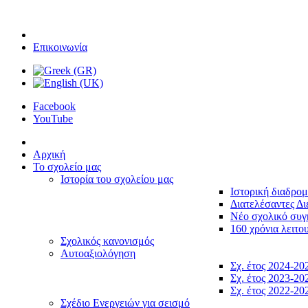
Επικοινωνία
Facebook
YouTube
Αρχική
Το σχολείο μας
Ιστορία του σχολείου μας
Ιστορική διαδρο
Διατελέσαντες Δι
Νέο σχολικό συ
160 χρόνια λειτο
Σχολικός κανονισμός
Αυτοαξιολόγηση
Σχ. έτος 2024-20
Σχ. έτος 2023-20
Σχ. έτος 2022-20
Σχέδιο Ενεργειών για σεισμό