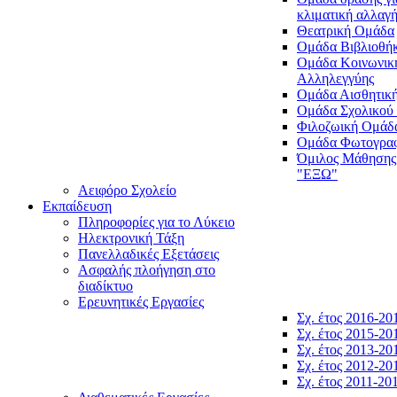
κλιματική αλλαγ
Θεατρική Ομάδα
Ομάδα Βιβλιοθή
Ομάδα Κοινωνικ
Αλληλεγγύης
Ομάδα Αισθητικ
Ομάδα Σχολικού
Φιλοζωική Ομάδ
Ομάδα Φωτογραφ
Όμιλος Μάθησης
"ΕΞΩ"
Αειφόρο Σχολείο
Εκπαίδευση
Πληροφορίες για το Λύκειο
Ηλεκτρονική Τάξη
Πανελλαδικές Εξετάσεις
Ασφαλής πλοήγηση στο
διαδίκτυο
Ερευνητικές Εργασίες
Σχ. έτος 2016-20
Σχ. έτος 2015-20
Σχ. έτος 2013-20
Σχ. έτος 2012-20
Σχ. έτος 2011-20