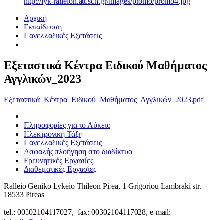
http://lyk-ralleion.att.sch.gr/images/promo/promo4.jpg
Αρχική
Εκπαίδευση
Πανελλαδικές Εξετάσεις
Εξεταστικά Κέντρα Ειδικού Μαθήματος
Αγγλικών_2023
Εξεταστικά_Κέντρα_Ειδικού_Μαθήματος_Αγγλικών_2023.pdf
Πληροφορίες για το Λύκειο
Ηλεκτρονική Τάξη
Πανελλαδικές Εξετάσεις
Ασφαλής πλοήγηση στο διαδίκτυο
Ερευνητικές Εργασίες
Διαθεματικές Εργασίες
Ralleio Geniko Lykeio Thileon Pirea, 1 Grigoriou Lambraki str.
18533 Pireas
tel.: 00302104117027, fax: 00302104117028, e-mail: