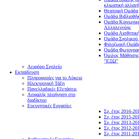
κλιματική αλλαγ
Θεατρική Ομάδα
Ομάδα Βιβλιοθή
Ομάδα Κοινωνικ
Αλληλεγγύης
Ομάδα Αισθητικ
Ομάδα Σχολικού
Φιλοζωική Ομάδ
Ομάδα Φωτογραφ
Όμιλος Μάθησης
"ΕΞΩ"
Αειφόρο Σχολείο
Εκπαίδευση
Πληροφορίες για το Λύκειο
Ηλεκτρονική Τάξη
Πανελλαδικές Εξετάσεις
Ασφαλής πλοήγηση στο
διαδίκτυο
Ερευνητικές Εργασίες
Σχ. έτος 2016-20
Σχ. έτος 2015-20
Σχ. έτος 2013-20
Σχ. έτος 2012-20
Σχ. έτος 2011-20