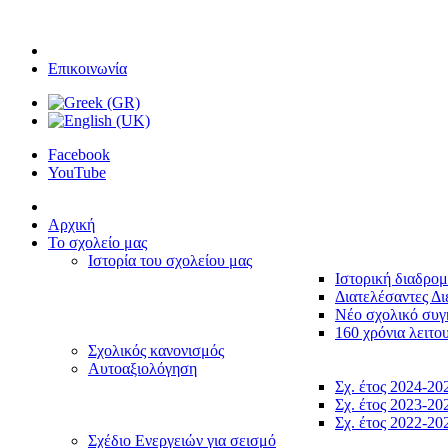
Επικοινωνία
Facebook
YouTube
Αρχική
Το σχολείο μας
Ιστορία του σχολείου μας
Ιστορική διαδρο
Διατελέσαντες Δι
Νέο σχολικό συ
160 χρόνια λειτο
Σχολικός κανονισμός
Αυτοαξιολόγηση
Σχ. έτος 2024-20
Σχ. έτος 2023-20
Σχ. έτος 2022-20
Σχέδιο Ενεργειών για σεισμό