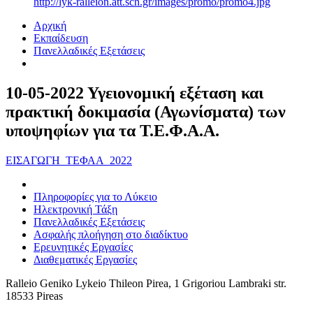
http://lyk-ralleion.att.sch.gr/images/promo/promo4.jpg
Αρχική
Εκπαίδευση
Πανελλαδικές Εξετάσεις
10-05-2022 Υγειονομική εξέταση και
πρακτική δοκιμασία (Αγωνίσματα) των
υποψηφίων για τα Τ.Ε.Φ.Α.Α.
ΕΙΣΑΓΩΓΗ_ΤΕΦΑΑ_2022
Πληροφορίες για το Λύκειο
Ηλεκτρονική Τάξη
Πανελλαδικές Εξετάσεις
Ασφαλής πλοήγηση στο διαδίκτυο
Ερευνητικές Εργασίες
Διαθεματικές Εργασίες
Ralleio Geniko Lykeio Thileon Pirea, 1 Grigoriou Lambraki str.
18533 Pireas