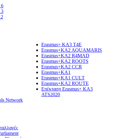
16
13
12
Erasmus+ KA3 T4E
Erasmus+KA2 AQUAMARIS
Εrasmus+KA2 R4MAD
Erasmus+KA2 ROOTS
Erasmus+KA2 CCR
Erasmus+KA1
Erasmus+KA1 CULT
Erasmus+KA2 ROUTE
Επέκταση Erasmus+ KA3
ATS2020
ols Network
νταλλαγές
arliament