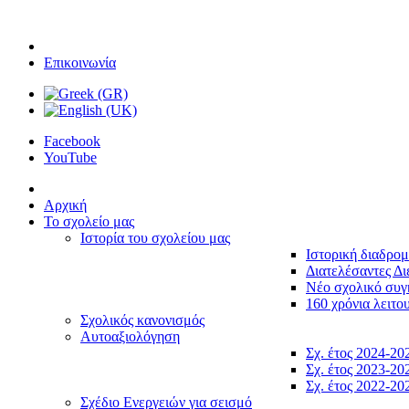
Επικοινωνία
Facebook
YouTube
Αρχική
Το σχολείο μας
Ιστορία του σχολείου μας
Ιστορική διαδρο
Διατελέσαντες Δι
Νέο σχολικό συ
160 χρόνια λειτο
Σχολικός κανονισμός
Αυτοαξιολόγηση
Σχ. έτος 2024-20
Σχ. έτος 2023-20
Σχ. έτος 2022-20
Σχέδιο Ενεργειών για σεισμό