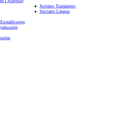
τα Γλωσσών
Juvenes Traslatores
Socrates Lingua
 Εκπαίδευσης
γράμματα
ομίας