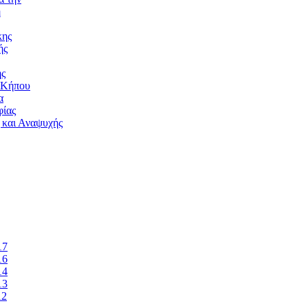
ή
κης
ής
ής
 Κήπου
α
ίας
 και Αναψυχής
17
16
14
13
12