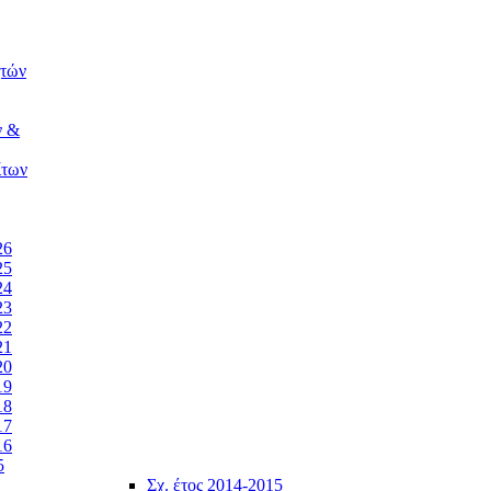
ητών
ν &
ίτων
26
25
24
23
22
21
20
19
18
17
16
5
Σχ. έτος 2014-2015