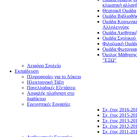
κλιματική αλλαγ
Θεατρική Ομάδα
Ομάδα Βιβλιοθή
Ομάδα Κοινωνικ
Αλληλεγγύης
Ομάδα Αισθητικ
Ομάδα Σχολικού
Φιλοζωική Ομάδ
Ομάδα Φωτογραφ
Όμιλος Μάθησης
"ΕΞΩ"
Αειφόρο Σχολείο
Εκπαίδευση
Πληροφορίες για το Λύκειο
Ηλεκτρονική Τάξη
Πανελλαδικές Εξετάσεις
Ασφαλής πλοήγηση στο
διαδίκτυο
Ερευνητικές Εργασίες
Σχ. έτος 2016-20
Σχ. έτος 2015-20
Σχ. έτος 2013-20
Σχ. έτος 2012-20
Σχ. έτος 2011-20