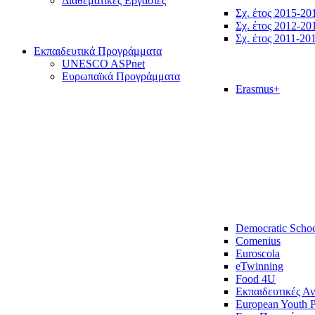
Διαθεματικές Εργασίες
Σχ. έτος 2015-20
Σχ. έτος 2012-20
Σχ. έτος 2011-20
Εκπαιδευτικά Προγράμματα
UNESCO ASPnet
Ευρωπαϊκά Προγράμματα
Erasmus+
Democratic Scho
Comenius
Euroscola
eTwinning
Food 4U
Εκπαιδευτικές Α
European Youth P