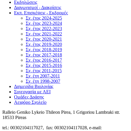
Εκδηλώσεις
Διαγωνισμοί - Διακρίσεις
Εκπ. Επισκέψεις - Εκδρομές
Σχ. έτος 2024-2025
Σχ. έτος 2023-2024
Σχ. έτος 2022-2023
Σχ. έτος 2021-2022
Σχ. έτος 2020-2021
Σχ. έτος 2019-2020
Σχ. έτος 2018-2019
Σχ. έτος 2017-2018
Σχ. έτος 2016-2017
Σχ. έτος 2015-2016
Σχ. έτος 2011-2015
Σχ. έτη 2007-2011
Σχ. έτη 1998-2007
Διημερίδα Βιολογίας
Συνεργασία με ΑΕΙ
Ομάδες Δράσης
Αειφόρο Σχολείο
Ralleio Geniko Lykeio Thileon Pirea, 1 Grigoriou Lambraki str.
18533 Pireas
tel.: 00302104117027, fax: 00302104117028, e-mail: