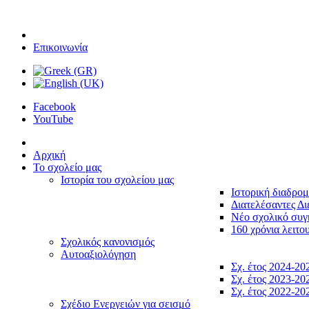
Επικοινωνία
Facebook
YouTube
Αρχική
Το σχολείο μας
Ιστορία του σχολείου μας
Ιστορική διαδρο
Διατελέσαντες Δι
Νέο σχολικό συ
160 χρόνια λειτο
Σχολικός κανονισμός
Αυτοαξιολόγηση
Σχ. έτος 2024-20
Σχ. έτος 2023-20
Σχ. έτος 2022-20
Σχέδιο Ενεργειών για σεισμό