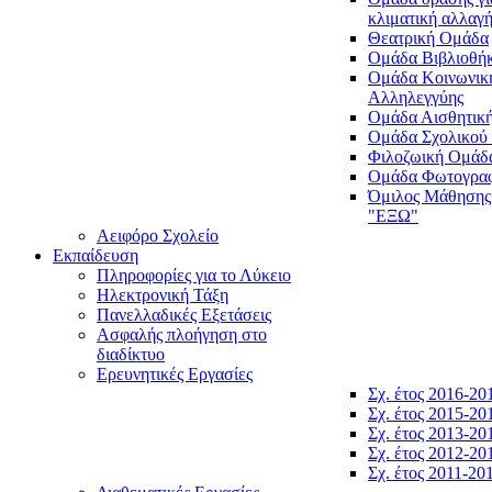
κλιματική αλλαγ
Θεατρική Ομάδα
Ομάδα Βιβλιοθή
Ομάδα Κοινωνικ
Αλληλεγγύης
Ομάδα Αισθητικ
Ομάδα Σχολικού
Φιλοζωική Ομάδ
Ομάδα Φωτογραφ
Όμιλος Μάθησης
"ΕΞΩ"
Αειφόρο Σχολείο
Εκπαίδευση
Πληροφορίες για το Λύκειο
Ηλεκτρονική Τάξη
Πανελλαδικές Εξετάσεις
Ασφαλής πλοήγηση στο
διαδίκτυο
Ερευνητικές Εργασίες
Σχ. έτος 2016-20
Σχ. έτος 2015-20
Σχ. έτος 2013-20
Σχ. έτος 2012-20
Σχ. έτος 2011-20