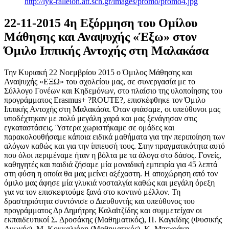
http://lyk-ralleion.att.sch.gr/images/promo/promo4.jpg
22-11-2015 4η Εξόρμηση του Ομίλου
Μάθησης και Αναψυχής «Έξω» στον
Όμιλο Ιππικής Αντοχής στη Μαλακάσα
Την Κυριακή 22 Νοεμβρίου 2015 ο Όμιλος Μάθησης και
Αναψυχής «ΕΞΩ» του σχολείου μας, σε συνεργασία με το
Σύλλογο Γονέων και Κηδεμόνων, στο πλαίσιο της υλοποίησης του
προγράμματος Erasmus+ ?ROUTE?, επισκέφθηκε τον Όμιλο
Ιππικής Αντοχής στη Μαλακάσα. Όταν φτάσαμε, οι υπεύθυνοι μας
υποδέχτηκαν με πολύ μεγάλη χαρά και μας ξενάγησαν στις
εγκαταστάσεις. Ύστερα χωριστήκαμε σε ομάδες και
παρακολουθήσαμε κάποια ειδικά μαθήματα για την περιποίηση των
αλόγων καθώς και για την ίππευσή τους. Στην πραγματικότητα αυτό
που όλοι περιμέναμε ήταν η βόλτα με τα άλογα στο δάσος. Γονείς,
καθηγητές και παιδιά ζήσαμε μία μοναδική εμπειρία για 45 λεπτά
στη φύση η οποία θα μας μείνει αξέχαστη. Η αποχώρηση από τον
όμιλο μας άφησε μία γλυκιά νοσταλγία καθώς και μεγάλη όρεξη
για να τον επισκεφτούμε ξανά στο κοντινό μέλλον. Τη
δραστηριότητα συντόνισε ο Διευθυντής και υπεύθυνος του
προγράμματος Δρ Δημήτρης Καλαϊτζίδης και συμμετείχαν οι
εκπαιδευτικοί Σ. Δροσάκης (Μαθηματικός), Π. Καγκίδης (Φυσικής
Αγωγής), Μ. Κοκκαλιάρη (Μαθηματικός), Κ. Μπεχράκη