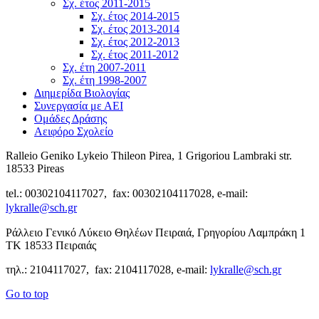
Σχ. έτος 2011-2015
Σχ. έτος 2014-2015
Σχ. έτος 2013-2014
Σχ. έτος 2012-2013
Σχ. έτος 2011-2012
Σχ. έτη 2007-2011
Σχ. έτη 1998-2007
Διημερίδα Βιολογίας
Συνεργασία με ΑΕΙ
Ομάδες Δράσης
Αειφόρο Σχολείο
Ralleio Geniko Lykeio Thileon Pirea, 1 Grigoriou Lambraki str.
18533 Pireas
tel.: 00302104117027, fax: 00302104117028, e-mail:
lykralle@sch.gr
Ράλλειο Γενικό Λύκειο Θηλέων Πειραιά, Γρηγορίου Λαμπράκη 1
ΤΚ 18533 Πειραιάς
τηλ.: 2104117027, fax: 2104117028, e-mail:
lykralle@sch.gr
Go to top