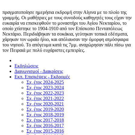
πραγματοποίησε ημερήσια εκδρομή στην Αίγινα με το πλοίο της
γραμμής. Οι μαθήτριες με τους συνοδούς καθηγητές τους είχαν την
ευκαιρία να επισκεφθούν το μοναστήρι του Αγίου Νεκταρίου, το
οποίο χτίστηκε το 1904-1910 από τον Επίσκοπο Πενταπόλεως
Νεκτάριο. Περιδιάβηκαν τα σοκάκια, γεύτηκαν τοπικά εδέσματα,
χάρηκαν τον ωραίο ήλιο, και απόλαυσαν την όμορφη ατμόσφαιρα
του νησιού. Το απόγευμα κατά τις 7μμ. αναχώρησαν πάλι πίσω για
τον Πειραιά με πολύ ευχάριστες εμπειρίες.
Εκδηλώσεις
Διαγωνισμοί - Διακρίσεις
Εκπ. Επισκέψεις - Εκδρομές
Σχ. έτος 2024-2025
Σχ. έτος 2023-2024
Σχ. έτος 2022-2023
Σχ. έτος 2021-2022
Σχ. έτος 2020-2021
Σχ. έτος 2019-2020
Σχ. έτος 2018-2019
Σχ. έτος 2017-2018
Σχ. έτος 2016-2017
Σχ. έτος 2015-2016