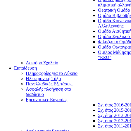
κλιματική αλλαγ
Θεατρική Ομάδα
Ομάδα Βιβλιοθή
Ομάδα Κοινωνικ
Αλληλεγγύης
Ομάδα Αισθητικ
Ομάδα Σχολικού
Φιλοζωική Ομάδ
Ομάδα Φωτογραφ
Όμιλος Μάθησης
"ΕΞΩ"
Αειφόρο Σχολείο
Εκπαίδευση
Πληροφορίες για το Λύκειο
Ηλεκτρονική Τάξη
Πανελλαδικές Εξετάσεις
Ασφαλής πλοήγηση στο
διαδίκτυο
Ερευνητικές Εργασίες
Σχ. έτος 2016-20
Σχ. έτος 2015-20
Σχ. έτος 2013-20
Σχ. έτος 2012-20
Σχ. έτος 2011-20