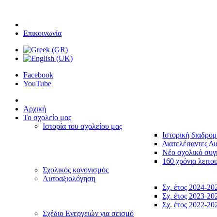
Επικοινωνία
Facebook
YouTube
Αρχική
Το σχολείο μας
Ιστορία του σχολείου μας
Ιστορική διαδρο
Διατελέσαντες Δι
Νέο σχολικό συ
160 χρόνια λειτο
Σχολικός κανονισμός
Αυτοαξιολόγηση
Σχ. έτος 2024-20
Σχ. έτος 2023-20
Σχ. έτος 2022-20
Σχέδιο Ενεργειών για σεισμό