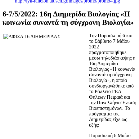
http://lyk-ralleion.att.sch.gr/images/promo/promo4.jpg
6-7/5/2022: 16η Διημερίδα Βιολογίας «Η
κοινωνία συναντά τη σύγχρονη Βιολογία»
Την Παρασκευή 6 και
το Σάββατο 7 Μάϊου
2022
πραγματοποιήθηκε
μέσω τηλεδιάσκεψης η
16η Διημερίδα
Βιολογίας «Η κοινωνία
συναντά τη σύγχρονη
Βιολογία», η οποία
συνδιοργανώθηκε από
το Ράλλειο ΓΕΛ
Θηλέων Πειραιά και
την Πανελλήνια Ένωση
Βιοεπιστημόνων. Το
πρόγραμμα της
Διημερίδας είχε ως
εξής:
Παρασκευή 6 Μαΐου