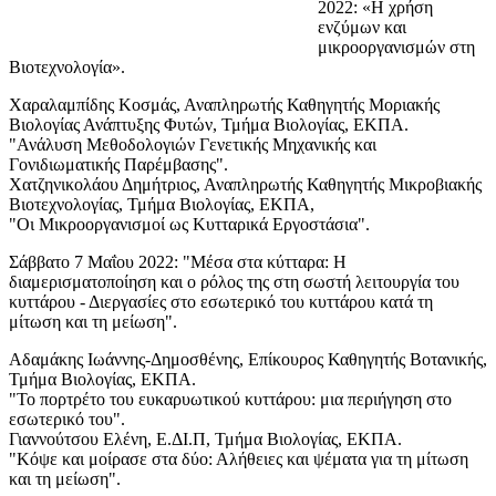
2022: «Η χρήση
ενζύμων και
μικροοργανισμών στη
Βιοτεχνολογία».
Χαραλαμπίδης Κοσμάς, Αναπληρωτής Καθηγητής Μοριακής
Βιολογίας Ανάπτυξης Φυτών, Τμήμα Βιολογίας, ΕΚΠΑ.
"Ανάλυση Μεθοδολογιών Γενετικής Μηχανικής και
Γονιδιωματικής Παρέμβασης".
Χατζηνικολάου Δημήτριος, Αναπληρωτής Καθηγητής Μικροβιακής
Βιοτεχνολογίας, Τμήμα Βιολογίας, ΕΚΠΑ,
"Οι Μικροοργανισμοί ως Κυτταρικά Εργοστάσια".
Σάββατο 7 Μαΐου 2022: "Μέσα στα κύτταρα: Η
διαμερισματοποίηση και ο ρόλος της στη σωστή λειτουργία του
κυττάρου - Διεργασίες στο εσωτερικό του κυττάρου κατά τη
μίτωση και τη μείωση".
Αδαμάκης Ιωάννης-Δημοσθένης, Επίκουρος Καθηγητής Βοτανικής,
Τμήμα Βιολογίας, ΕΚΠΑ.
"Το πορτρέτο του ευκαρυωτικού κυττάρου: μια περιήγηση στο
εσωτερικό του".
Γιαννούτσου Ελένη, Ε.ΔΙ.Π, Τμήμα Βιολογίας, ΕΚΠΑ.
"Κόψε και μοίρασε στα δύο: Αλήθειες και ψέματα για τη μίτωση
και τη μείωση".