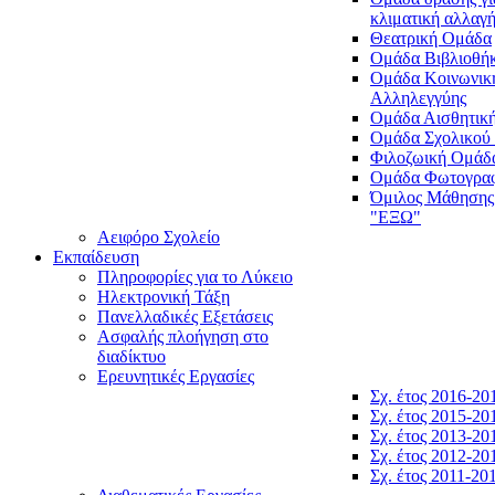
κλιματική αλλαγ
Θεατρική Ομάδα
Ομάδα Βιβλιοθή
Ομάδα Κοινωνικ
Αλληλεγγύης
Ομάδα Αισθητικ
Ομάδα Σχολικού
Φιλοζωική Ομάδ
Ομάδα Φωτογραφ
Όμιλος Μάθησης
"ΕΞΩ"
Αειφόρο Σχολείο
Εκπαίδευση
Πληροφορίες για το Λύκειο
Ηλεκτρονική Τάξη
Πανελλαδικές Εξετάσεις
Ασφαλής πλοήγηση στο
διαδίκτυο
Ερευνητικές Εργασίες
Σχ. έτος 2016-20
Σχ. έτος 2015-20
Σχ. έτος 2013-20
Σχ. έτος 2012-20
Σχ. έτος 2011-20