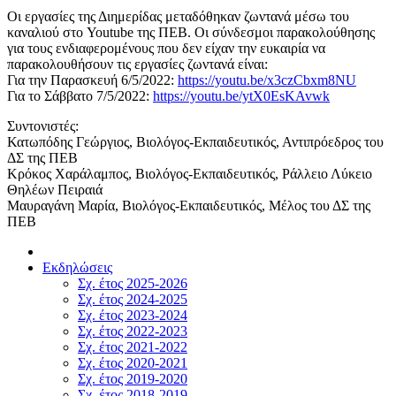
Οι εργασίες της Διημερίδας μεταδόθηκαν ζωντανά μέσω του
καναλιού στο Youtube της ΠΕΒ. Οι σύνδεσμοι παρακολούθησης
για τους ενδιαφερομένους που δεν είχαν την ευκαιρία να
παρακολουθήσουν τις εργασίες ζωντανά είναι:
Για την Παρασκευή 6/5/2022:
https://youtu.be/x3czCbxm8NU
Για το Σάββατο 7/5/2022:
https://youtu.be/ytX0EsKAvwk
Συντονιστές:
Κατωπόδης Γεώργιος, Βιολόγος-Εκπαιδευτικός, Αντιπρόεδρος του
ΔΣ της ΠΕΒ
Κρόκος Χαράλαμπος, Βιολόγος-Εκπαιδευτικός, Ράλλειο Λύκειο
Θηλέων Πειραιά
Μαυραγάνη Μαρία, Βιολόγος-Εκπαιδευτικός, Μέλος του ΔΣ της
ΠΕΒ
Εκδηλώσεις
Σχ. έτος 2025-2026
Σχ. έτος 2024-2025
Σχ. έτος 2023-2024
Σχ. έτος 2022-2023
Σχ. έτος 2021-2022
Σχ. έτος 2020-2021
Σχ. έτος 2019-2020
Σχ. έτος 2018-2019