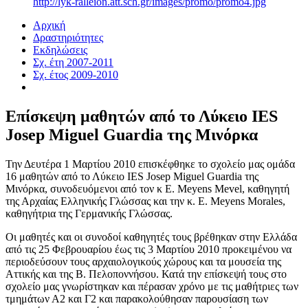
http://lyk-ralleion.att.sch.gr/images/promo/promo4.jpg
Αρχική
Δραστηριότητες
Εκδηλώσεις
Σχ. έτη 2007-2011
Σχ. έτος 2009-2010
Επίσκεψη μαθητών από το Λύκειο IES
Josep Miguel Guardia της Μινόρκα
Την Δευτέρα 1 Μαρτίου 2010 επισκέφθηκε το σχολείο μας ομάδα
16 μαθητών από το Λύκειο IES Josep Miguel Guardia της
Μινόρκα, συνοδευόμενοι από τον κ Ε. Μeyens Mevel, καθηγητή
της Αρχαίας Ελληνικής Γλώσσας και την κ. E. Meyens Morales,
καθηγήτρια της Γερμανικής Γλώσσας.
Οι μαθητές και οι συνοδοί καθηγητές τους βρέθηκαν στην Ελλάδα
από τις 25 Φεβρουαρίου έως τις 3 Μαρτίου 2010 προκειμένου να
περιοδεύσουν τους αρχαιολογικούς χώρους και τα μουσεία της
Αττικής και της Β. Πελοποννήσου. Κατά την επίσκεψή τους στο
σχολείο μας γνωρίστηκαν και πέρασαν χρόνο με τις μαθήτριες των
τμημάτων Α2 και Γ2 και παρακολούθησαν παρουσίαση των