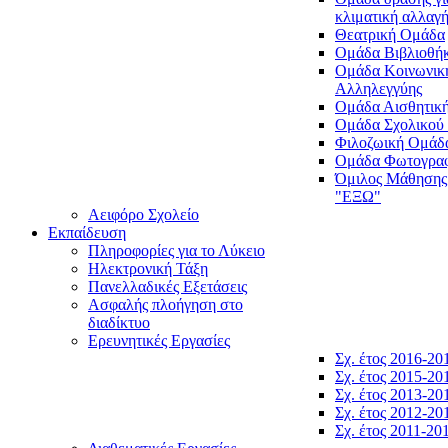
κλιματική αλλαγ
Θεατρική Ομάδα
Ομάδα Βιβλιοθή
Ομάδα Κοινωνικ
Αλληλεγγύης
Ομάδα Αισθητικ
Ομάδα Σχολικού
Φιλοζωική Ομάδ
Ομάδα Φωτογραφ
Όμιλος Μάθησης
"ΕΞΩ"
Αειφόρο Σχολείο
Εκπαίδευση
Πληροφορίες για το Λύκειο
Ηλεκτρονική Τάξη
Πανελλαδικές Εξετάσεις
Ασφαλής πλοήγηση στο
διαδίκτυο
Ερευνητικές Εργασίες
Σχ. έτος 2016-20
Σχ. έτος 2015-20
Σχ. έτος 2013-20
Σχ. έτος 2012-20
Σχ. έτος 2011-20