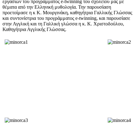
εργασιών του προγράμματος e-twinning του σχολείου μας με
θέματα από την Ελληνική μυθολογία. Την παρουσίαση
προετοίμασε η κ Κ. Μουργινάκη, καθηγήτρια Γαλλικής Γλώσσας
και συντονίστρια του προγράμματος e-twinning, και παρουσίασε
στην Αγγλική και τη Γαλλική γλώσσα η κ. Κ. Χριστοδούλου,
Καθηγήτρια Αγγλικής Γλώσσας.