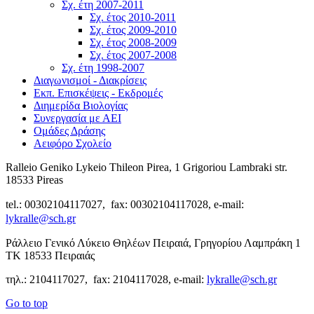
Σχ. έτη 2007-2011
Σχ. έτος 2010-2011
Σχ. έτος 2009-2010
Σχ. έτος 2008-2009
Σχ. έτος 2007-2008
Σχ. έτη 1998-2007
Διαγωνισμοί - Διακρίσεις
Εκπ. Επισκέψεις - Εκδρομές
Διημερίδα Βιολογίας
Συνεργασία με ΑΕΙ
Ομάδες Δράσης
Αειφόρο Σχολείο
Ralleio Geniko Lykeio Thileon Pirea, 1 Grigoriou Lambraki str.
18533 Pireas
tel.: 00302104117027, fax: 00302104117028, e-mail:
lykralle@sch.gr
Ράλλειο Γενικό Λύκειο Θηλέων Πειραιά, Γρηγορίου Λαμπράκη 1
ΤΚ 18533 Πειραιάς
τηλ.: 2104117027, fax: 2104117028, e-mail:
lykralle@sch.gr
Go to top