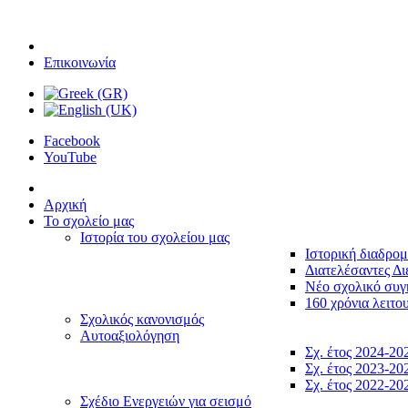
Επικοινωνία
Facebook
YouTube
Αρχική
Το σχολείο μας
Ιστορία του σχολείου μας
Ιστορική διαδρο
Διατελέσαντες Δι
Νέο σχολικό συ
160 χρόνια λειτο
Σχολικός κανονισμός
Αυτοαξιολόγηση
Σχ. έτος 2024-20
Σχ. έτος 2023-20
Σχ. έτος 2022-20
Σχέδιο Ενεργειών για σεισμό