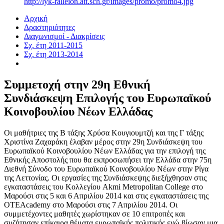
http://lyk-ralleion.att.sch.gr/images/promo/promo4.jpg
Αρχική
Δραστηριότητες
Διαγωνισμοί - Διακρίσεις
Σχ. έτη 2011-2015
Σχ. έτη 2013-2014
Συμμετοχή στην 29η Εθνική
Συνδιάσκεψη Επιλογής του Ευρωπαϊκού
Κοινοβουλίου Νέων Ελλάδας
Οι μαθήτριες της Β τάξης Χρύσα Κουγιουμτζή και της Γ τάξης
Χριστίνα Ζαχαράκη έλαβαν μέρος στην 29η Συνδιάσκεψη του
Ευρωπαϊκού Κοινοβουλίου Νέων Ελλάδας για την επιλογή της
Εθνικής Αποστολής που θα εκπροσωπήσει την Ελλάδα στην 75η
Διεθνή Σύνοδο του Ευρωπαϊκού Κοινοβουλίου Νέων στην Ρίγα
της Λεττονίας. Οι εργασίες της Συνδιάσκεψης διεξήχθησαν στις
εγκαταστάσεις του Κολλεγίου Akmi Metropolitan College στο
Μαρούσι στις 5 και 6 Απριλίου 2014 και στις εγκαταστάσεις της
ΟΤΕAcademy στο Μαρούσι στις 7 Απριλίου 2014. Οι
συμμετέχοντες μαθητές χωρίστηκαν σε 10 επιτροπές και
συζήτησαν επίκαιρα θέματα ευρωπαϊκής πολιτικής ενώ βίωσαν μια