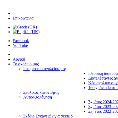
Επικοινωνία
Facebook
YouTube
Αρχική
Το σχολείο μας
Ιστορία του σχολείου μας
Ιστορική διαδρο
Διατελέσαντες Δι
Νέο σχολικό συ
160 χρόνια λειτο
Σχολικός κανονισμός
Αυτοαξιολόγηση
Σχ. έτος 2024-20
Σχ. έτος 2023-20
Σχ. έτος 2022-20
Σχέδιο Ενεργειών για σεισμό