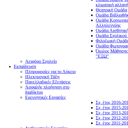
κλιματική αλλαγ
Θεατρική Ομάδα
Ομάδα Βιβλιοθή
Ομάδα Κοινωνικ
Αλληλεγγύης
Ομάδα Αισθητικ
Ομάδα Σχολικού
Φιλοζωική Ομάδ
Ομάδα Φωτογραφ
Όμιλος Μάθησης
"ΕΞΩ"
Αειφόρο Σχολείο
Εκπαίδευση
Πληροφορίες για το Λύκειο
Ηλεκτρονική Τάξη
Πανελλαδικές Εξετάσεις
Ασφαλής πλοήγηση στο
διαδίκτυο
Ερευνητικές Εργασίες
Σχ. έτος 2016-20
Σχ. έτος 2015-20
Σχ. έτος 2013-20
Σχ. έτος 2012-20
Σχ. έτος 2011-20