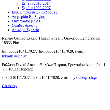
Σχ. έτη 2016-2017
Σχ. έτη 1998-2007
Εκπ. Επισκέψεις - Εκδρομές
Διημερίδα Βιολογίας
Συνεργασία με ΑΕΙ
Ομάδες Δράσης
Αειφόρο Σχολείο
Ralleio Geniko Lykeio Thileon Pirea, 1 Grigoriou Lambraki str.
18533 Pireas
tel.: 00302104117027, fax: 00302104117028, e-mail:
lykralle@sch.gr
Ράλλειο Γενικό Λύκειο Θηλέων Πειραιά, Γρηγορίου Λαμπράκη 1
ΤΚ 18533 Πειραιάς
τηλ.: 2104117027, fax: 2104117028, e-mail:
lykralle@sch.gr
Go to top