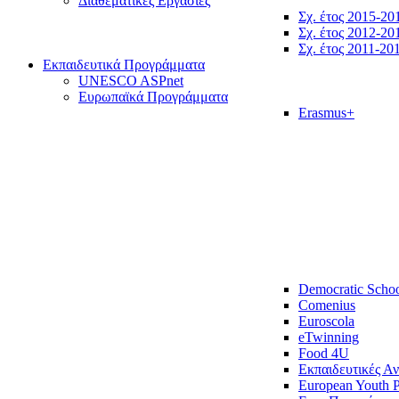
Διαθεματικές Εργασίες
Σχ. έτος 2015-20
Σχ. έτος 2012-20
Σχ. έτος 2011-20
Εκπαιδευτικά Προγράμματα
UNESCO ASPnet
Ευρωπαϊκά Προγράμματα
Erasmus+
Democratic Scho
Comenius
Euroscola
eTwinning
Food 4U
Εκπαιδευτικές Α
European Youth P