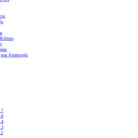
ή
κης
ής
ής
 Κήπου
α
ίας
 και Αναψυχής
17
16
14
13
12