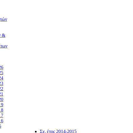
ητών
ν &
ίτων
26
25
24
23
22
21
20
19
18
17
16
5
Σχ. έτος 2014-2015