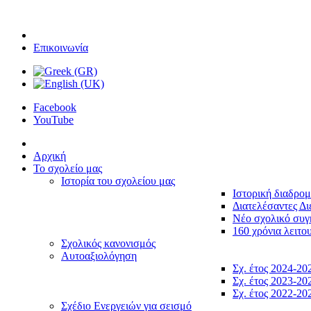
Επικοινωνία
Facebook
YouTube
Αρχική
Το σχολείο μας
Ιστορία του σχολείου μας
Ιστορική διαδρο
Διατελέσαντες Δι
Νέο σχολικό συ
160 χρόνια λειτο
Σχολικός κανονισμός
Αυτοαξιολόγηση
Σχ. έτος 2024-20
Σχ. έτος 2023-20
Σχ. έτος 2022-20
Σχέδιο Ενεργειών για σεισμό