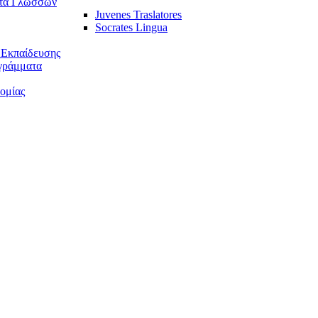
τα Γλωσσών
Juvenes Traslatores
Socrates Lingua
 Εκπαίδευσης
γράμματα
ομίας