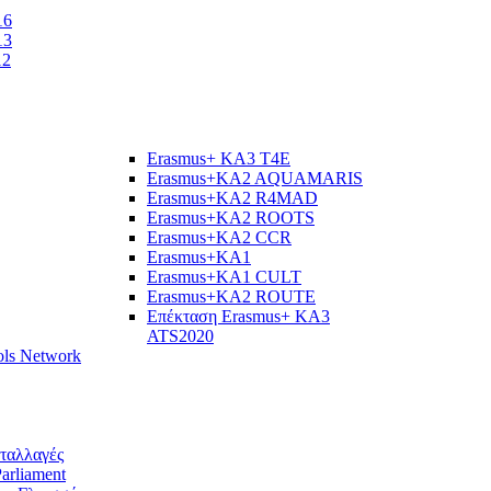
16
13
12
Erasmus+ KA3 T4E
Erasmus+KA2 AQUAMARIS
Εrasmus+KA2 R4MAD
Erasmus+KA2 ROOTS
Erasmus+KA2 CCR
Erasmus+KA1
Erasmus+KA1 CULT
Erasmus+KA2 ROUTE
Επέκταση Erasmus+ KA3
ATS2020
ols Network
νταλλαγές
arliament