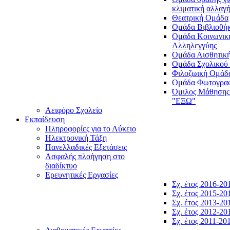
κλιματική αλλαγ
Θεατρική Ομάδα
Ομάδα Βιβλιοθή
Ομάδα Κοινωνικ
Αλληλεγγύης
Ομάδα Αισθητικ
Ομάδα Σχολικού
Φιλοζωική Ομάδ
Ομάδα Φωτογραφ
Όμιλος Μάθησης
"ΕΞΩ"
Αειφόρο Σχολείο
Εκπαίδευση
Πληροφορίες για το Λύκειο
Ηλεκτρονική Τάξη
Πανελλαδικές Εξετάσεις
Ασφαλής πλοήγηση στο
διαδίκτυο
Ερευνητικές Εργασίες
Σχ. έτος 2016-20
Σχ. έτος 2015-20
Σχ. έτος 2013-20
Σχ. έτος 2012-20
Σχ. έτος 2011-20